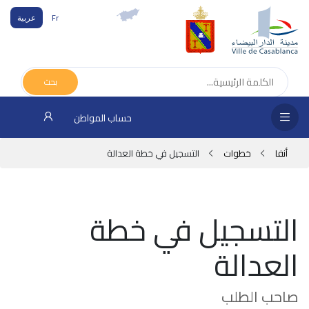
Fr
عربية
الص
الرئ
بحث
مج
حساب المواطن
المق
أنفا
خطوات
التسجيل في خطة العدالة
الإد
التر
التسجيل في خطة
الخد
العدالة
فض
الإع
صاحب الطلب