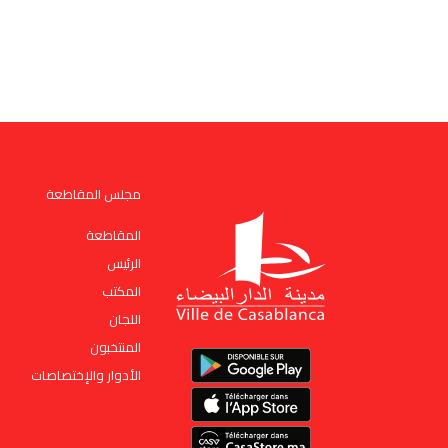
مجلس المقاطعة
المقاطعة
الرئيس
المكتب
اﻟﻠﺠﺎن
المنتخبون
الأدوار والإختصاصات