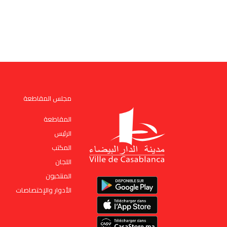
مجلس المقاطعة
المقاطعة
الرئيس
المكتب
اﻟﻠﺠﺎن
المنتخبون
الأدوار والإختصاصات