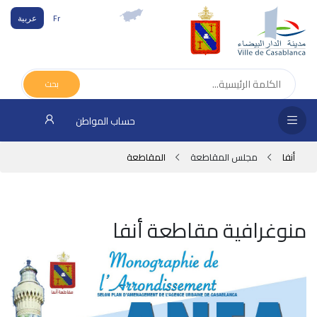
Fr
عربية
الص
الرئ
بحث
مج
حساب المواطن
المق
أنفا
مجلس المقاطعة
المقاطعة
الإد
التر
الخد
منوغرافية مقاطعة أنفا
فض
الإع