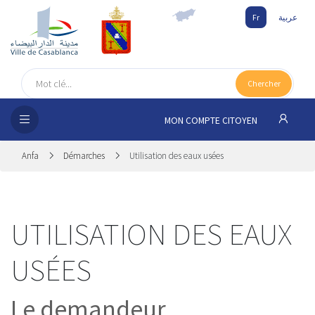
Fr
عربية
UEIL
Chercher
SEIL
ISSEMENT
MON COMPTE CITOYEN
SATION
Anfa
Démarches
Utilisation des eaux usées
ICES
UTILISATION DES EAUX
 MÉDIA
USÉES
Le demandeur