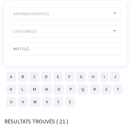
ARRONDISSEMENT(S)
CATÉGORIE(S)
A
B
C
D
E
F
G
H
I
J
K
L
M
N
O
P
Q
R
S
T
U
V
W
X
Y
Z
RÉSULTATS TROUVÉS ( 21 )