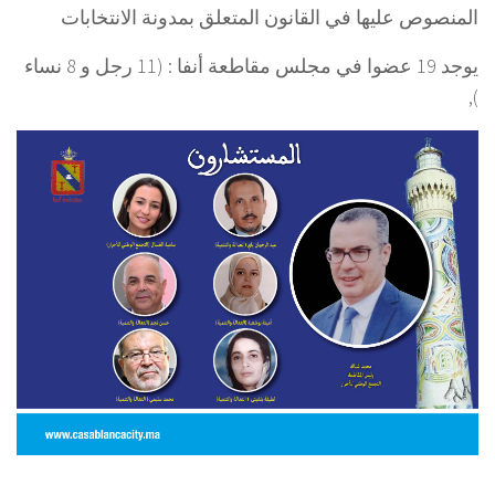
المنصوص عليها في القانون المتعلق بمدونة الانتخابات
ﯾﻮﺟﺪ 19 ﻋﻀﻮا ﻓﻲ ﻣﺠﻠﺲ مقاطعة أنفا : (11 رجل و 8 نساء
),